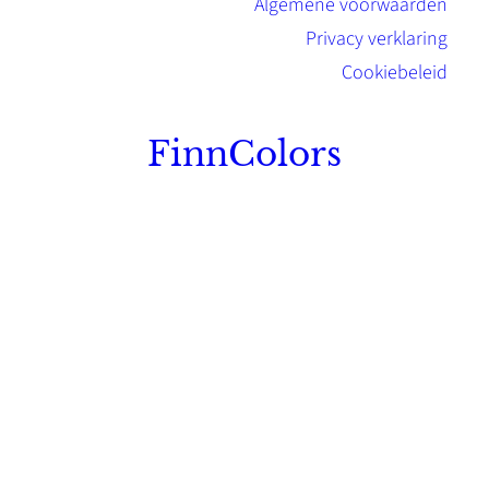
Algemene voorwaarden
Privacy verklaring
Cookiebeleid
FinnColors
Topkwaliteit Finse verf met de natuurlijk
Scandinavische look.
Sterk, milieuvriendelijk en duurzaam.
Contact
Stinsenwei 13
8571 RH Harich