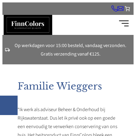
Ga
naar
de
inhoud
Op werkdagen voor 15:00 besteld, vandaag verzonden.
Gratis verzending vanaf €125.
Familie Wieggers
“Ik werk als adviseur Beheer & Onderhoud bij
Rijkswaterstaat. Dus let ik privé ook op een goede
een eenvoudig te verwerken conservering van ons
huis. Het beitsproduct van FinnColors bleek een