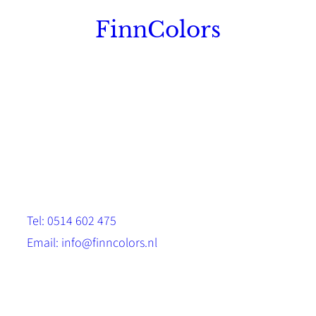
FinnColors
Topkwaliteit Finse verf met de natuurlijk
Scandinavische look.
Sterk, milieuvriendelijk en duurzaam.
Contact
Stinsenwei 13
8571 RH Harich
Tel: 0514 602 475
Email: info@finncolors.nl
KVK: 65533143