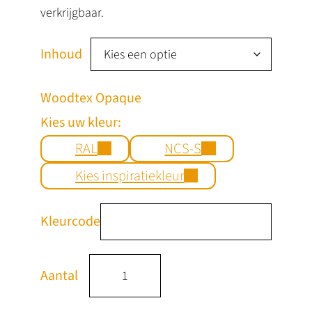
k
verkrijgbaar.
l
a
Inhoud
s
Woodtex Opaque
s
Kies uw kleur:
e
RAL
NCS-S
:
€
Kies inspiratiekleur
Kleurcode
6
,
W
0
Aantal
o
0