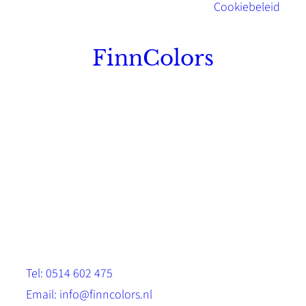
Cookiebeleid
FinnColors
Topkwaliteit Finse verf met de natuurlijk
Scandinavische look.
Sterk, milieuvriendelijk en duurzaam.
Contact
Stinsenwei 13
8571 RH Harich
Tel: 0514 602 475
Email: info@finncolors.nl