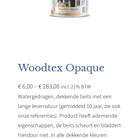
Woodtex Opaque
P
€
6,00
–
€
283,00
incl. 21% BTW
r
Watergedragen, dekkende beits met een
lange levensduur (gemiddeld 10 jaar, zie ook
i
onze referenties). Product heeft ademende
j
eigenschappen, de beits scheurt en bladdert
s
hierdoor niet. In alle dekkende kleuren