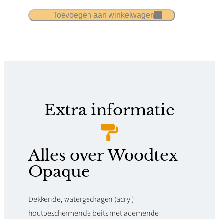
o
t
Toevoegen aan winkelwagen
d
o
t
t
e
€
x
O
2
p
Extra informatie
8
a
3
q
,
Alles over Woodtex
u
0
Opaque
e
0
a
Dekkende, watergedragen (acryl)
a
houtbeschermende beits met ademende