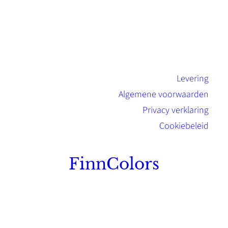
Levering
Algemene voorwaarden
Privacy verklaring
Cookiebeleid
FinnColors
Topkwaliteit Finse verf met de natuurlijk
Scandinavische look.
Sterk, milieuvriendelijk en duurzaam.