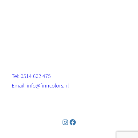
Scandinavische look.
Sterk, milieuvriendelijk en duurzaam.
Contact
Stinsenwei 13
8571 RH Harich
Tel: 0514 602 475
Email: info@finncolors.nl
KVK: 65533143
Instagram
Facebook