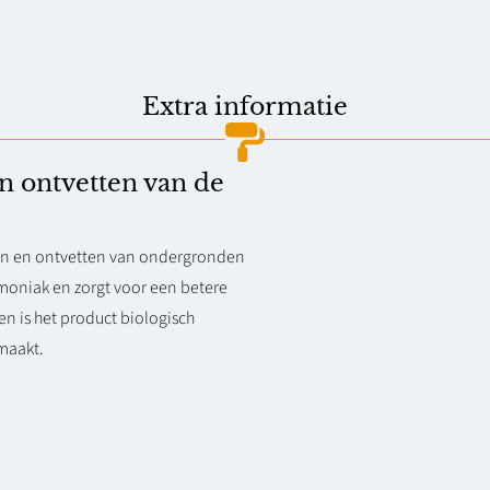
a
a
n
Extra informatie
t
a
en ontvetten van de
l
igen en ontvetten van ondergronden
ammoniak en zorgt voor een betere
en is het product biologisch
maakt.