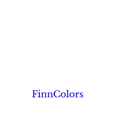
FinnColors
Topkwaliteit Finse verf met de natuurlijk Scandinavische look