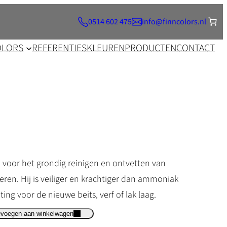
0514 602 475
info@finncolors.nl
OLORS
REFERENTIES
KLEUREN
PRODUCTEN
CONTACT
d voor het grondig reinigen en ontvetten van
ren. Hij is veiliger en krachtiger dan ammoniak
ing voor de nieuwe beits, verf of lak laag.
evoegen aan winkelwagen