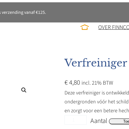
 verzending vanaf €125.
OVER FINNC
Verfreiniger
€
4,80
incl. 21% BTW
Deze verfreiniger is ontwikkel
ondergronden vóór het schilde
en zorgt voor een betere hecht
V
Aantal
To