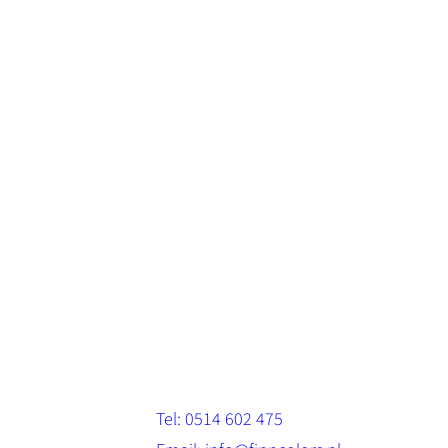
Contact
Stinsenwei 13
8571 RH Harich
Tel: 0514 602 475
.