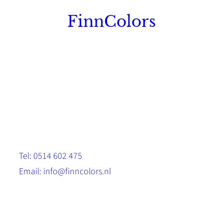
FinnColors
Topkwaliteit Finse verf met de natuurlijk
Scandinavische look.
Sterk, milieuvriendelijk en duurzaam.
Contact
Stinsenwei 13
8571 RH Harich
Tel: 0514 602 475
Email: info@finncolors.nl
KVK: 65533143