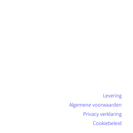
s
t
a
a
n
t
a
l
Levering
Algemene voorwaarden
Privacy verklaring
Cookiebeleid