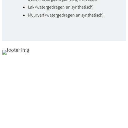
Lak (watergedragen en synthetisch)
u
Muurverf (watergedragen en synthetisch)
n
d
P
l
a
t
t
e
K
w
a