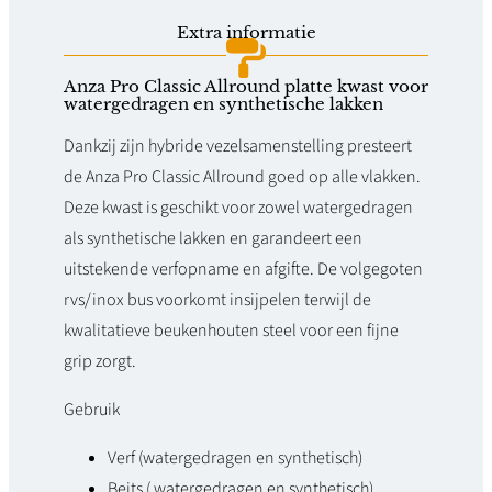
o
Extra informatie
C
Anza Pro Classic Allround platte kwast voor
l
watergedragen en synthetische lakken
a
Dankzij zijn hybride vezelsamenstelling presteert
s
de Anza Pro Classic Allround goed op alle vlakken.
Deze kwast is geschikt voor zowel watergedragen
s
als synthetische lakken en garandeert een
i
uitstekende verfopname en afgifte. De volgegoten
c
rvs/inox bus voorkomt insijpelen terwijl de
A
kwalitatieve beukenhouten steel voor een fijne
grip zorgt.
l
l
Gebruik
r
Verf (watergedragen en synthetisch)
o
Beits ( watergedragen en synthetisch)