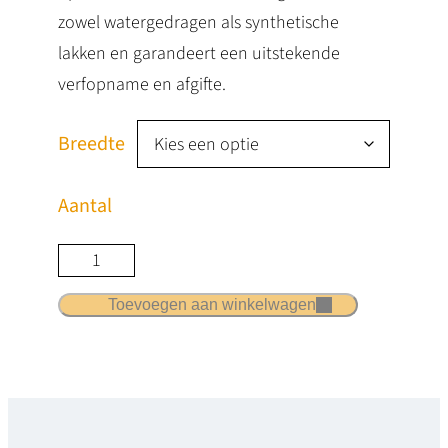
zowel watergedragen als synthetische
lakken en garandeert een uitstekende
verfopname en afgifte.
Breedte
Aantal
A
n
Toevoegen aan winkelwagen
z
a
P
r