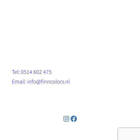
Scandinavische look.
Sterk, milieuvriendelijk en duurzaam.
Contact
Stinsenwei 13
8571 RH Harich
Tel: 0514 602 475
Email: info@finncolors.nl
KVK: 65533143
Instagram
Facebook