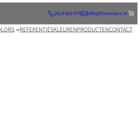
0514 602 475
info@finncolors.nl
OLORS
REFERENTIES
KLEUREN
PRODUCTEN
CONTACT