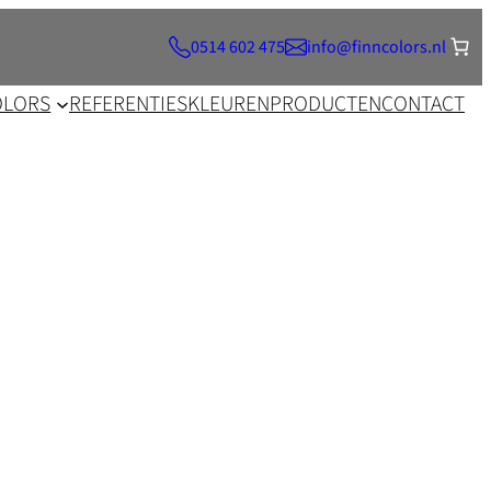
0514 602 475
info@finncolors.nl
OLORS
REFERENTIES
KLEUREN
PRODUCTEN
CONTACT