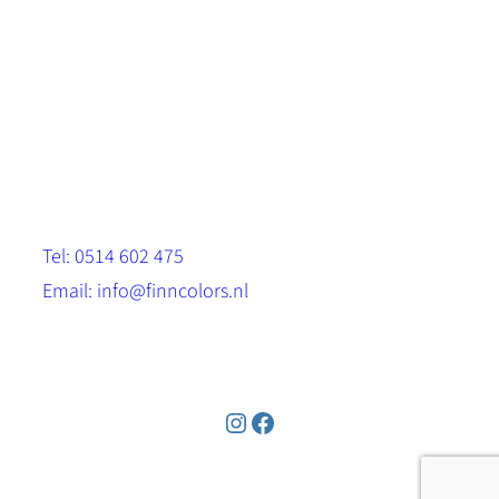
Scandinavische look.
Sterk, milieuvriendelijk en duurzaam.
Contact
Stinsenwei 13
8571 RH Harich
Tel: 0514 602 475
Email: info@finncolors.nl
KVK: 65533143
Instagram
Facebook