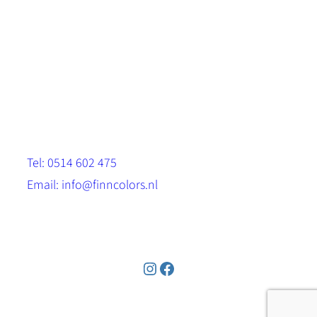
Scandinavische look.
Sterk, milieuvriendelijk en duurzaam.
Contact
Stinsenwei 13
8571 RH Harich
Tel: 0514 602 475
Email: info@finncolors.nl
KVK: 65533143
Instagram
Facebook