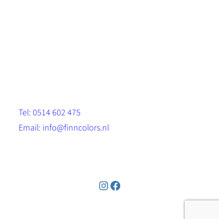
Scandinavische look.
Sterk, milieuvriendelijk en duurzaam.
Contact
Stinsenwei 13
8571 RH Harich
Tel: 0514 602 475
Email: info@finncolors.nl
KVK: 65533143
Instagram
Facebook