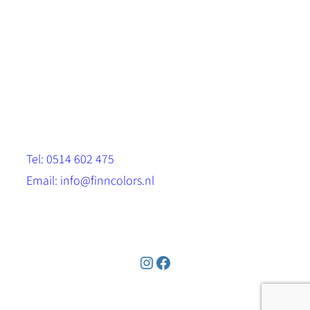
Scandinavische look.
Sterk, milieuvriendelijk en duurzaam.
Contact
Stinsenwei 13
8571 RH Harich
Tel: 0514 602 475
Email: info@finncolors.nl
KVK: 65533143
Instagram
Facebook