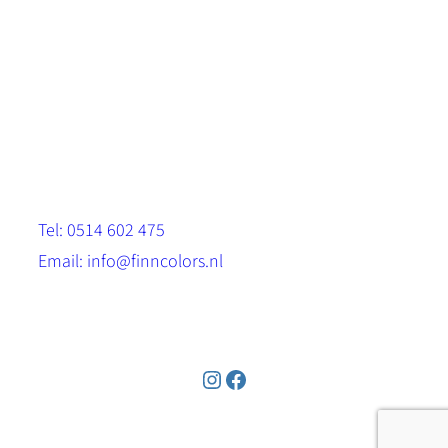
Scandinavische look.
Sterk, milieuvriendelijk en duurzaam.
Contact
Stinsenwei 13
8571 RH Harich
Tel: 0514 602 475
Email: info@finncolors.nl
KVK: 65533143
Instagram
Facebook