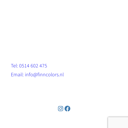
Scandinavische look.
Sterk, milieuvriendelijk en duurzaam.
Contact
Stinsenwei 13
8571 RH Harich
Tel: 0514 602 475
Email: info@finncolors.nl
KVK: 65533143
Instagram
Facebook