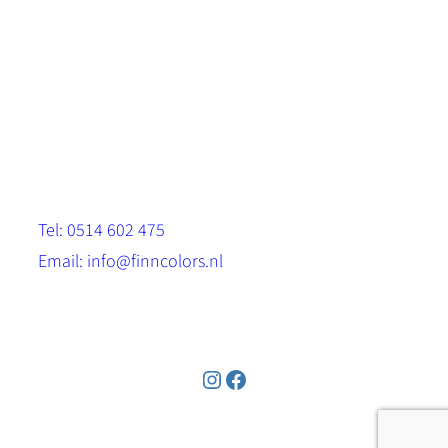
Scandinavische look.
Sterk, milieuvriendelijk en duurzaam.
Contact
Stinsenwei 13
8571 RH Harich
Tel: 0514 602 475
Email: info@finncolors.nl
KVK: 65533143
Instagram
Facebook