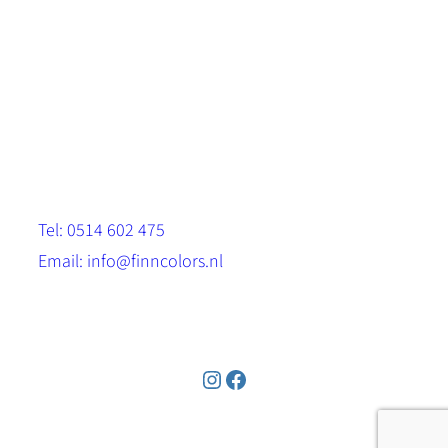
Scandinavische look.
Sterk, milieuvriendelijk en duurzaam.
Contact
Stinsenwei 13
8571 RH Harich
Tel: 0514 602 475
Email: info@finncolors.nl
KVK: 65533143
Instagram
Facebook