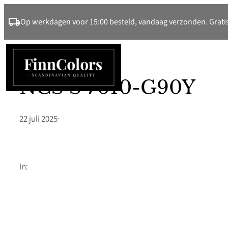
Ga
Op werkdagen voor 15:00 besteld, vandaag verzonden. Gratis
naar
de
inhoud
NCS S 7010-G90Y
22 juli 2025
·
In: