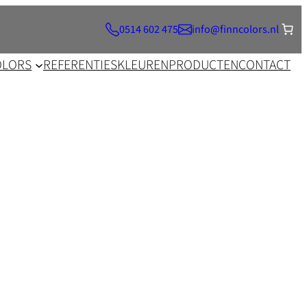
0514 602 475
info@finncolors.nl
OLORS
REFERENTIES
KLEUREN
PRODUCTEN
CONTACT