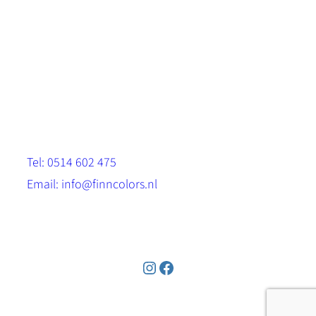
Scandinavische look.
Sterk, milieuvriendelijk en duurzaam.
Contact
Stinsenwei 13
8571 RH Harich
Tel: 0514 602 475
Email: info@finncolors.nl
KVK: 65533143
Instagram
Facebook