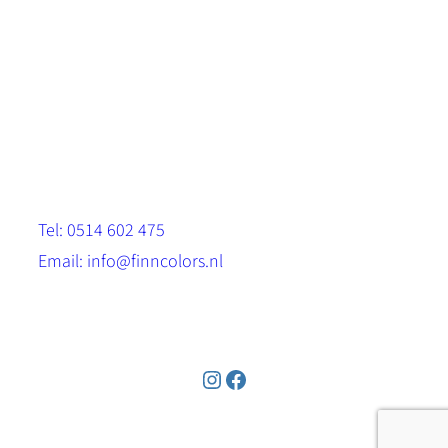
Scandinavische look.
Sterk, milieuvriendelijk en duurzaam.
Contact
Stinsenwei 13
8571 RH Harich
Tel: 0514 602 475
Email: info@finncolors.nl
KVK: 65533143
Instagram
Facebook