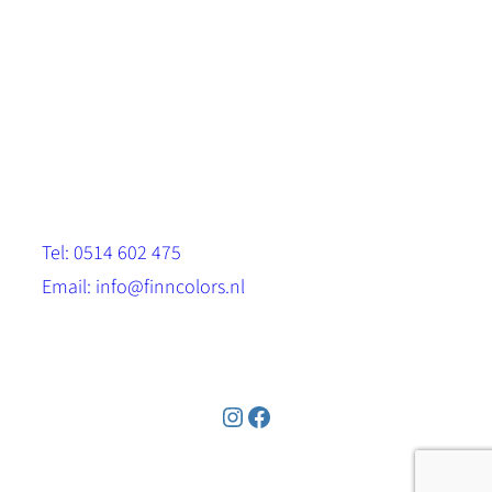
Scandinavische look.
Sterk, milieuvriendelijk en duurzaam.
Contact
Stinsenwei 13
8571 RH Harich
Tel: 0514 602 475
Email: info@finncolors.nl
KVK: 65533143
Instagram
Facebook