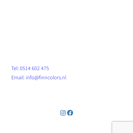
Scandinavische look.
Sterk, milieuvriendelijk en duurzaam.
Contact
Stinsenwei 13
8571 RH Harich
Tel: 0514 602 475
Email: info@finncolors.nl
KVK: 65533143
Instagram
Facebook