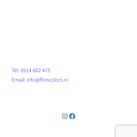
Scandinavische look.
Sterk, milieuvriendelijk en duurzaam.
Contact
Stinsenwei 13
8571 RH Harich
Tel: 0514 602 475
Email: info@finncolors.nl
KVK: 65533143
Instagram
Facebook