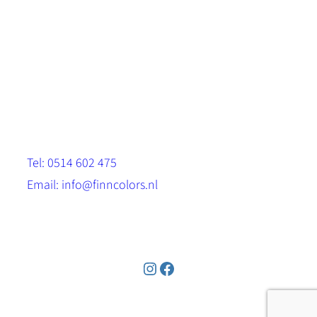
Scandinavische look.
Sterk, milieuvriendelijk en duurzaam.
Contact
Stinsenwei 13
8571 RH Harich
Tel: 0514 602 475
Email: info@finncolors.nl
KVK: 65533143
Instagram
Facebook