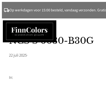
Ga
Op werkdagen voor 15:00 besteld, vandaag verzonden. Gratis
naar
de
inhoud
NCS S 6030-B30G
22 juli 2025
·
In: