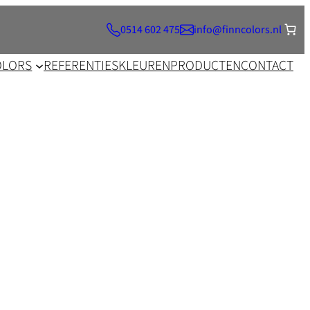
0514 602 475
info@finncolors.nl
OLORS
REFERENTIES
KLEUREN
PRODUCTEN
CONTACT