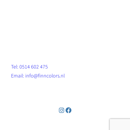
Scandinavische look.
Sterk, milieuvriendelijk en duurzaam.
Contact
Stinsenwei 13
8571 RH Harich
Tel: 0514 602 475
Email: info@finncolors.nl
KVK: 65533143
Instagram
Facebook