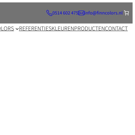
0514 602 475
info@finncolors.nl
OLORS
REFERENTIES
KLEUREN
PRODUCTEN
CONTACT