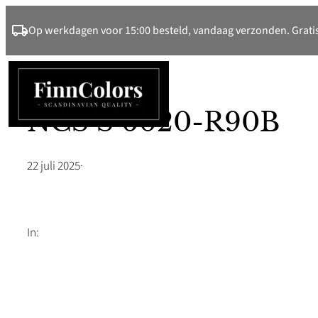
Ga
Op werkdagen voor 15:00 besteld, vandaag verzonden. Gratis
naar
de
inhoud
NCS S 6020-R90B
22 juli 2025
·
In: