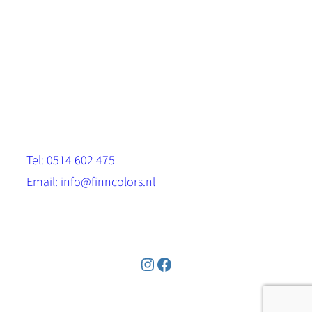
Scandinavische look.
Sterk, milieuvriendelijk en duurzaam.
Contact
Stinsenwei 13
8571 RH Harich
Tel: 0514 602 475
Email: info@finncolors.nl
KVK: 65533143
Instagram
Facebook