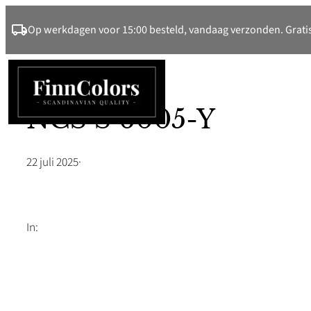
Ga
Op werkdagen voor 15:00 besteld, vandaag verzonden. Gratis
naar
de
inhoud
NCS S 6005-Y
22 juli 2025
·
In: