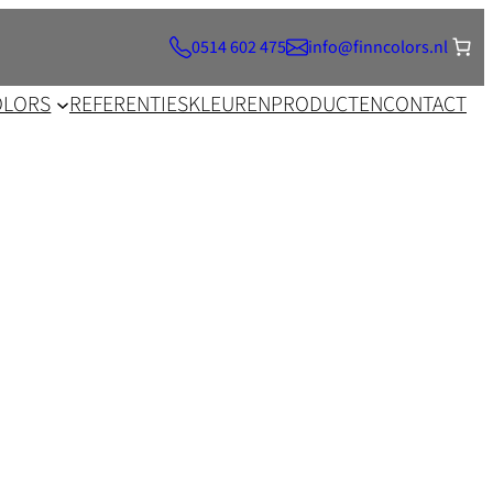
0514 602 475
info@finncolors.nl
OLORS
REFERENTIES
KLEUREN
PRODUCTEN
CONTACT