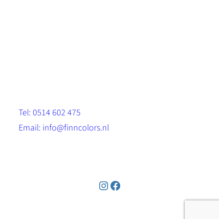
Scandinavische look.
Sterk, milieuvriendelijk en duurzaam.
Contact
Stinsenwei 13
8571 RH Harich
Tel: 0514 602 475
Email: info@finncolors.nl
KVK: 65533143
Instagram
Facebook