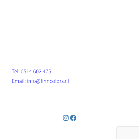
Scandinavische look.
Sterk, milieuvriendelijk en duurzaam.
Contact
Stinsenwei 13
8571 RH Harich
Tel: 0514 602 475
Email: info@finncolors.nl
KVK: 65533143
Instagram
Facebook