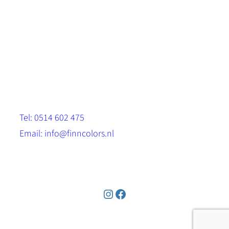
Scandinavische look.
Sterk, milieuvriendelijk en duurzaam.
Contact
Stinsenwei 13
8571 RH Harich
Tel: 0514 602 475
Email: info@finncolors.nl
KVK: 65533143
Instagram
Facebook