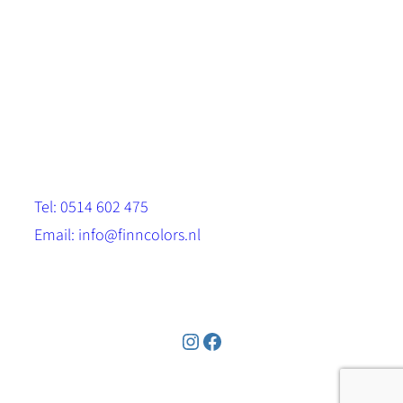
Scandinavische look.
Sterk, milieuvriendelijk en duurzaam.
Contact
Stinsenwei 13
8571 RH Harich
Tel: 0514 602 475
Email: info@finncolors.nl
KVK: 65533143
Instagram
Facebook