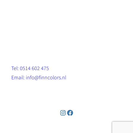
Scandinavische look.
Sterk, milieuvriendelijk en duurzaam.
Contact
Stinsenwei 13
8571 RH Harich
Tel: 0514 602 475
Email: info@finncolors.nl
KVK: 65533143
Instagram
Facebook