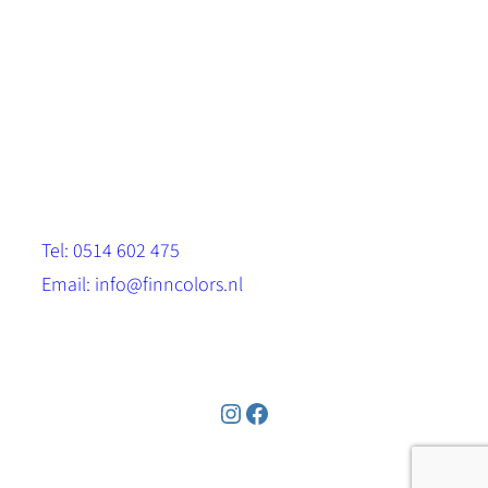
Scandinavische look.
Sterk, milieuvriendelijk en duurzaam.
Contact
Stinsenwei 13
8571 RH Harich
Tel: 0514 602 475
Email: info@finncolors.nl
KVK: 65533143
Instagram
Facebook