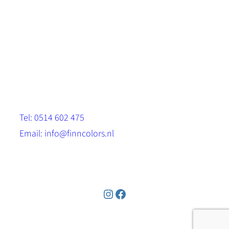
Scandinavische look.
Sterk, milieuvriendelijk en duurzaam.
Contact
Stinsenwei 13
8571 RH Harich
Tel: 0514 602 475
Email: info@finncolors.nl
KVK: 65533143
Instagram
Facebook