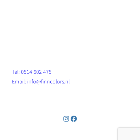
Scandinavische look.
Sterk, milieuvriendelijk en duurzaam.
Contact
Stinsenwei 13
8571 RH Harich
Tel: 0514 602 475
Email: info@finncolors.nl
KVK: 65533143
Instagram
Facebook