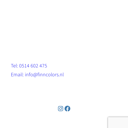
Scandinavische look.
Sterk, milieuvriendelijk en duurzaam.
Contact
Stinsenwei 13
8571 RH Harich
Tel: 0514 602 475
Email: info@finncolors.nl
KVK: 65533143
Instagram
Facebook