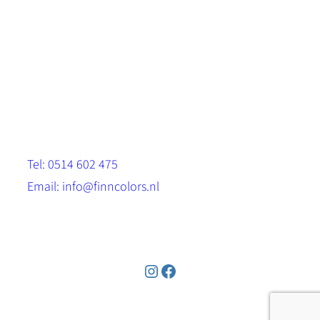
Scandinavische look.
Sterk, milieuvriendelijk en duurzaam.
Contact
Stinsenwei 13
8571 RH Harich
Tel: 0514 602 475
Email: info@finncolors.nl
KVK: 65533143
Instagram
Facebook