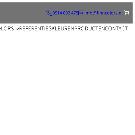
0514 602 475
info@finncolors.nl
OLORS
REFERENTIES
KLEUREN
PRODUCTEN
CONTACT