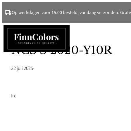
Ga
Op werkdagen voor 15:00 besteld, vandaag verzonden. Gratis
naar
de
inhoud
NCS S 2020-Y10R
22 juli 2025
·
In: