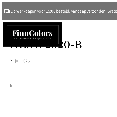
Ga
Op werkdagen voor 15:00 besteld, vandaag verzonden. Gratis
naar
de
inhoud
NCS S 2020-B
22 juli 2025
·
In: