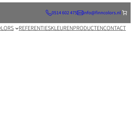
0514 602 475
info@finncolors.nl
OLORS
REFERENTIES
KLEUREN
PRODUCTEN
CONTACT