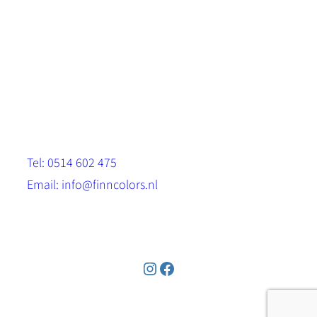
Scandinavische look.
Sterk, milieuvriendelijk en duurzaam.
Contact
Stinsenwei 13
8571 RH Harich
Tel: 0514 602 475
Email: info@finncolors.nl
KVK: 65533143
Instagram
Facebook