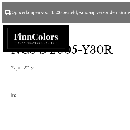
Ga
Op werkdagen voor 15:00 besteld, vandaag verzonden. Gratis
naar
de
inhoud
NCS S 2005-Y30R
22 juli 2025
·
In: