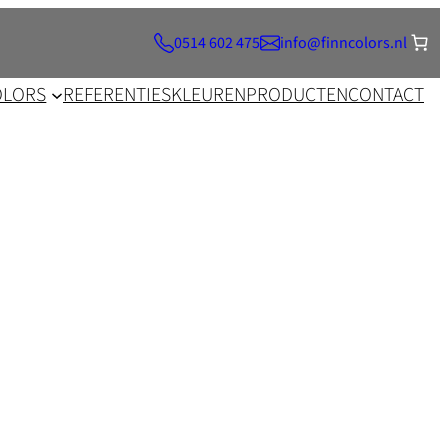
0514 602 475
info@finncolors.nl
OLORS
REFERENTIES
KLEUREN
PRODUCTEN
CONTACT