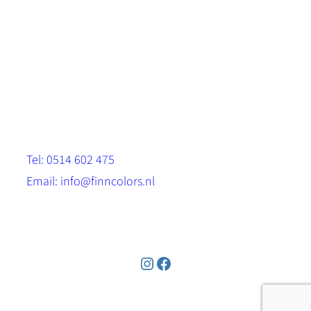
Scandinavische look.
Sterk, milieuvriendelijk en duurzaam.
Contact
Stinsenwei 13
8571 RH Harich
Tel: 0514 602 475
Email: info@finncolors.nl
KVK: 65533143
Instagram
Facebook