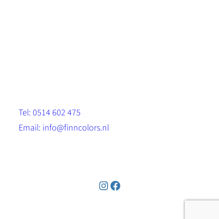
Scandinavische look.
Sterk, milieuvriendelijk en duurzaam.
Contact
Stinsenwei 13
8571 RH Harich
Tel: 0514 602 475
Email: info@finncolors.nl
KVK: 65533143
Instagram
Facebook