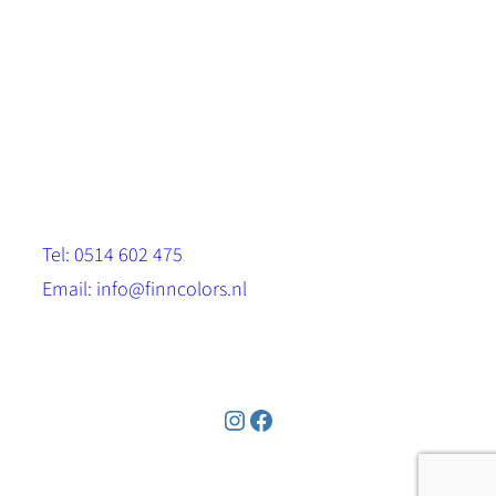
Scandinavische look.
Sterk, milieuvriendelijk en duurzaam.
Contact
Stinsenwei 13
8571 RH Harich
Tel: 0514 602 475
Email: info@finncolors.nl
KVK: 65533143
Instagram
Facebook