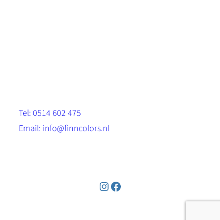
Scandinavische look.
Sterk, milieuvriendelijk en duurzaam.
Contact
Stinsenwei 13
8571 RH Harich
Tel: 0514 602 475
Email: info@finncolors.nl
KVK: 65533143
Instagram
Facebook