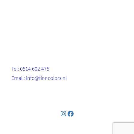
Scandinavische look.
Sterk, milieuvriendelijk en duurzaam.
Contact
Stinsenwei 13
8571 RH Harich
Tel: 0514 602 475
Email: info@finncolors.nl
KVK: 65533143
Instagram
Facebook