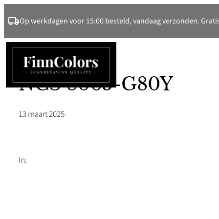
Ga
Op werkdagen voor 15:00 besteld, vandaag verzonden. Gratis
naar
de
inhoud
NCS 8005-G80Y
13 maart 2025
·
In: