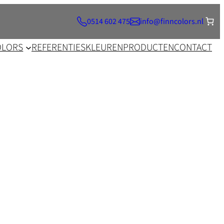
0514 602 475
info@finncolors.nl
OLORS
REFERENTIES
KLEUREN
PRODUCTEN
CONTACT